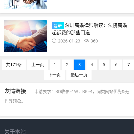
深圳离婚律师解读：法院离婚
最新
起诉费的那些门道
2026-01-23
360
共171条
上一页
1
2
3
4
5
6
7
下一页
最后一页
友情链接
申请要求：BD收录≥1W，BR≥4，同类网站优先&无
作弊现象。
关于本站