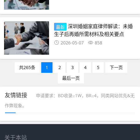
深圳婚姻家庭律师解读：未婚
最新
生子后再婚所需材料及相关要点
2026-05-07
858
共265条
1
2
3
4
5
下一页
最后一页
友情链接
申请要求：BD收录≥1W，BR≥4，同类网站优先&无
作弊现象。
关于本站